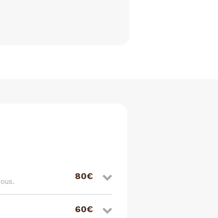
80€
ous.
60€