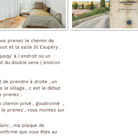
vous prenez le chemin de
oot et la salle St Exupéry .
usqu’ à l endroit où un
ut du double sens ( environ
t de prendre à droite , un
 le village , c est le début
e prenez .
n chemin privé , goudronné ,
 le prenez , vous montez sur
blanc , ma plaque de
confirme que vous êtes au