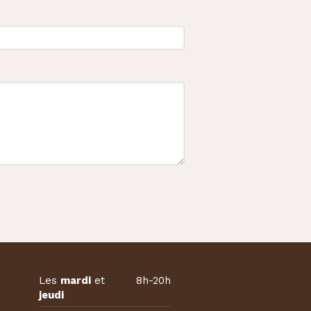
Les
mardi
et
8h-20h
jeudi