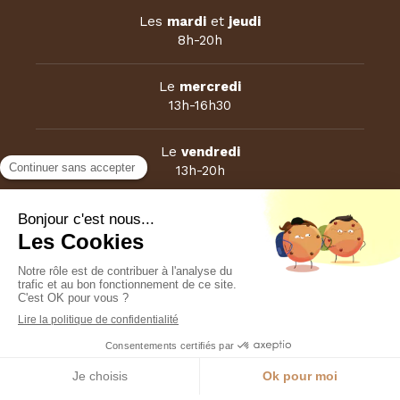
Les
mardi
et
jeudi
8h-20h
Le
mercredi
13h-16h30
Le
vendredi
13h-20h
Sur rendez-vous le samedi matin
Plan du site
Mentions légales
Création et référencement du site par Simplébo
Ce site est parrainé par la
Chambre Syndicale de la Sophrologie
Appeler
Localisation