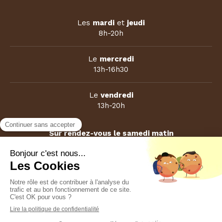
Les
mardi
et
jeudi
8h-20h
Le
mercredi
13h-16h30
Le
vendredi
13h-20h
Sur rendez-vous le samedi matin
Plan du site
Mentions légales
Création et référencement du site par Simplébo
Ce site est parrainé par la
Chambre Syndicale de la Sophrologie