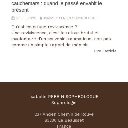
cauchemars : quand le passé envahit le
présent
21 Juil 2026
Isabelle PERRIN SOPHROLOGUE
Qu'est-ce qu'une reviviscence ?
Une reviviscence, c'est le retour brutal et
involontaire d'un souvenir traumatique, non pas
comme un simple rappel de mémoir...
Lire l'article
Isabelle PERRIN SOPHROLOGUE
Sophrologie
237 Ancien Chemin de Rouve
83330
Le Beausset
France