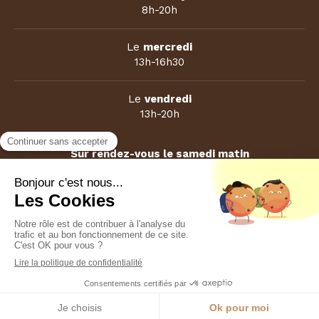
8h-20h
Le
mercredi
13h-16h30
Le
vendredi
13h-20h
Sur rendez-vous le samedi matin
Plan du site
Mentions légales
Création et référencement du site par Simplébo
Ce site est parrainé par la
Chambre Syndicale de la Sophrologie
Appeler
Localisation