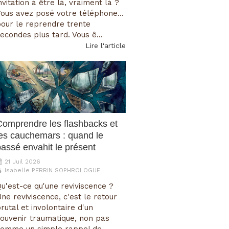
nvitation à être là, vraiment là ?
ous avez posé votre téléphone...
our le reprendre trente
econdes plus tard. Vous ê...
Lire l'article
Comprendre les flashbacks et
les cauchemars : quand le
passé envahit le présent
21 Juil 2026
Isabelle PERRIN SOPHROLOGUE
u'est-ce qu'une reviviscence ?
ne reviviscence, c'est le retour
rutal et involontaire d'un
ouvenir traumatique, non pas
comme un simple rappel de