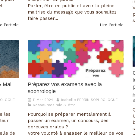
i
et
Parler, être en public et avoir la pleine
V
maitrise du message que vous souhaitez
p
faire passer...
s
e l'article
Lire l'article
» Mal
Préparez vos examens avec la
sophrologie
HROLOGUE
11 Mar 2024
Isabelle PERRIN SOPHROLOGUE
Ressources mieux-être
Q
e les
Pourquoi se préparer mentalement à
U
leur
passer un examen, un concours, des
b
épreuves orales ?
s
elle de
Votre volonté à engager le meilleur de vos