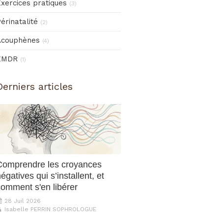
xercices pratiques
(3)
érinatalité
(2)
Acouphènes
(4)
EMDR
(1)
Derniers articles
Comprendre les croyances
égatives qui s’installent, et
comment s'en libérer
28 Juil 2026
Isabelle PERRIN SOPHROLOGUE