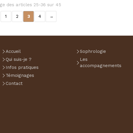
ge des articles 25-36 sur 45
1
2
3
4
Accueil
Sophrologie
Qui suis-je ?
Les
accompagnements
Infos pratiques
Témoignages
Contact