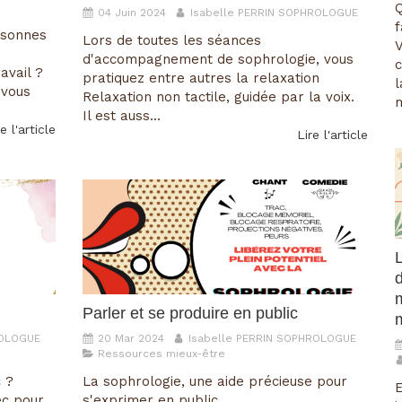
Q
04 Juin 2024
Isabelle PERRIN SOPHROLOGUE
rsonnes
Lors de toutes les séances
V
d'accompagnement de sophrologie, vous
c
avail ?
pratiquez entre autres la relaxation
l
 vous
Relaxation non tactile, guidée par la voix.
m
Il est auss...
e l'article
Lire l'article
L
Parler et se produire en public
ROLOGUE
20 Mar 2024
Isabelle PERRIN SOPHROLOGUE
Ressources mieux-être
 ?
La sophrologie, une aide précieuse pour
E
ec pour
s'exprimer en public